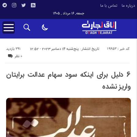
درباره ما
تماس با ما
جمعه, ۱۶ مرداد , ۱۴۰۵
کد خبر : 19653
291 بازدید
تاریخ انتشار : پنج‌شنبه 14 دسامبر 2023 - 12:52
0 نظر
6 دلیل برای اینکه سود سهام عدالت برایتان
واریز نشده