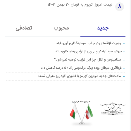
قیمت امروز اتریوم به تومان 20 بهمن 1403
8
جدید
محبوب
تصادفی
اولویت قزاقستان در جذب سرمایه‌گذاری گرین‌فیلد
جهش سود آرامکو و بی‌پی از درگیری‌های خاورمیانه
استامینوفن و الکل؛ چرا این ترکیب توصیه نمی‌شود؟
غربالگری سرطان روده بزرگ مرگ‌ومیر را تا ۵۰ درصد کاهش داد
ساعت‌های جدید سیتیزن کورسو با فناوری اکودرایو معرفی شدند