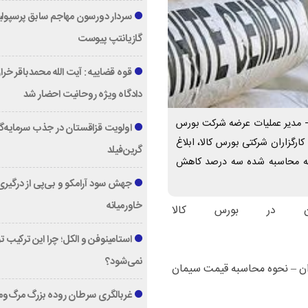
سردار دورسون مهاجم سابق پرسپول
گازیانتپ پیوست
قوه قضاییه : آیت الله محمدباقر خرا
دادگاه ویژه روحانیت احضار شد
- مدیر عملیات عرضه شرکت بورس
اولویت قزاقستان در جذب سرمایه‌گ
ارگزاران شرکتی بورس کالا، ابلاغ
گرین‌فیلد
پایه محاسبه شده سه درصد کاهش
جهش سود آرامکو و بی‌پی از درگیری
خاورمیانه
ن در بورس کالا
استامینوفن و الکل؛ چرا این ترکیب 
نمی‌شود؟
ان – نحوه محاسبه قیمت سیمان