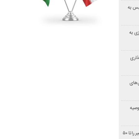
یس به
زی به
ذاری
‌های
توصیه
غربالگری سرطان روده بزرگ مرگ‌ومیر را تا ۵۰