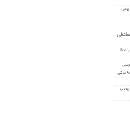
مت امروز اتریوم به تومان 20 بهمن
ادفی
 آمریکا
پولیس
زیانتپ