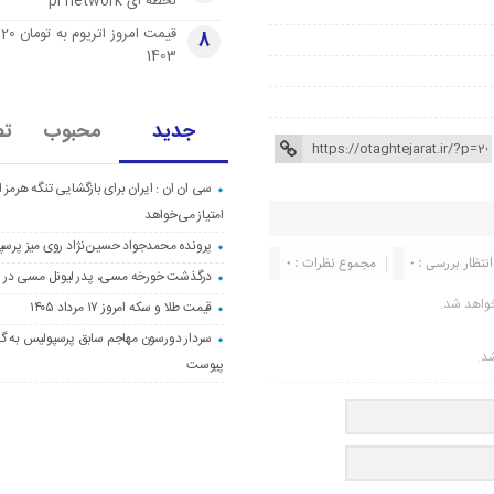
لحظه ای pi network
قی
8
1403
جدید
محبوب
تص
سی ان ان : ایران برای بازگشایی تنگه هرمز از
امتیاز می‌خواهد
پرونده محمدجواد حسین‌نژاد روی میز پرس
انتظار بررسی : 0
مجموع نظرات : 0
درگذشت خورخه مسی، پدر لیونل مسی در ۶۸ سالگی
واهد شد.
قیمت طلا و سکه امروز ۱۷ مرداد ۱۴۰۵
سردار دورسون مهاجم سابق پرسپولیس به گا
شد.
پیوست