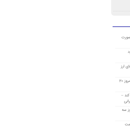
صورت
د
ی ارز
قیمت ارز دیجیتال بیت کوین امروز 20
کند –
انی
ز سه
یمت