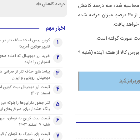
درصد کاهش داد
یه محاسبه شده سه درصد کاهش
خواهد یافت؛ همچنین چنانچه مقدار معامله شده کمتر از ۳۰ درصدِ میزان عرضه شده
خواهد یافت.
اخبار مهم
صمت صورت گرفته است.
کوین بیس آماده حذف تتر در 
1
تغییر قوانین آمریکا
این تغییر صورت گرفته در نحوه محاسبه قیمت سیمان در بورس کالا از هفته آینده (شنبه ٩
خرید ارز دیجیتال که آماده صعو
2
انفجاری را دارند
پیامدهای حذف تتر از صرافی ها
3
دیجیتال اروپایی و ایران
پرایز کرد
4
اسفند 1403
تتر چطور دارایی‌ها را بلوکه می 
5
زنگ هشدار برای صرافی‌های ایر
قیمت بیت کوین به تومان- امرو
6
شنبه 7 اسفند ۱۴۰۳
قیمت پای نتورک به تومان / ق
7