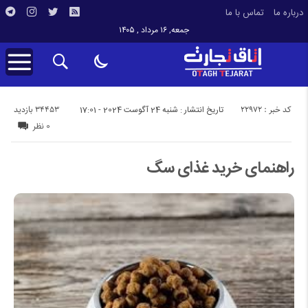
درباره ما
تماس با ما
جمعه, ۱۶ مرداد , ۱۴۰۵
کد خبر : 22972
34453 بازدید
تاریخ انتشار : شنبه 24 آگوست 2024 - 17:01
0 نظر
راهنمای خرید غذای سگ