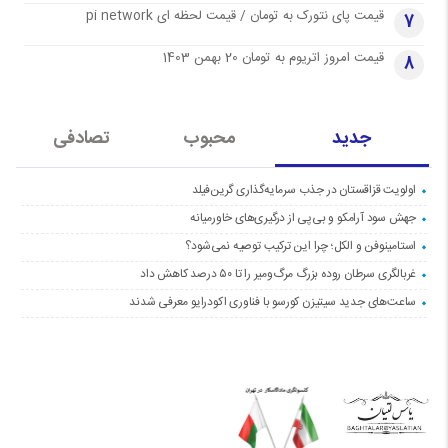
قیمت پای نتورک به تومان / قیمت لحظه ای pi network
7
قیمت امروز اتریوم به تومان 20 بهمن 1403
8
جدید
محبوب
تصادفی
اولویت قزاقستان در جذب سرمایه‌گذاری گرین‌فیلد
جهش سود آرامکو و بی‌پی از درگیری‌های خاورمیانه
استامینوفن و الکل؛ چرا این ترکیب توصیه نمی‌شود؟
غربالگری سرطان روده بزرگ مرگ‌ومیر را تا ۵۰ درصد کاهش داد
ساعت‌های جدید سیتیزن کورسو با فناوری اکودرایو معرفی شدند