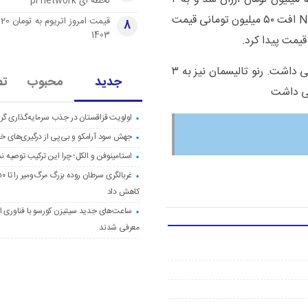
لحظه ای pi network
میلیارد و ۸۰۰ میلیون تومان رسید. همچنین لکسوس NX۳۰۰ افت ۵۰ میلیون تومانی قیمت
قی
8
1403
در همین حال، رنو کولیوس در بازار خودرو افت ۵۰ میلیونی داشت. رنو تالیسمان نیز به ۳
جدید
محبوب
تص
اولویت قزاقستان در جذب سرمایه‌گذاری گری
جهش سود آرامکو و بی‌پی از درگیری‌های خاو
استامینوفن و الکل؛ چرا این ترکیب توصیه ن
کاهش داد
ساعت‌های جدید سیتیزن کورسو با فناوری اک
معرفی شدند