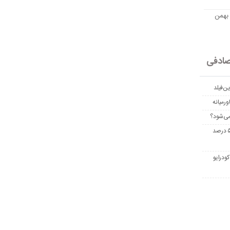
مت امروز اتریوم به تومان 20 بهمن
ادفی
ن‌فیلد
رمیانه
می‌شود؟
غربالگری سرطان روده بزرگ مرگ‌ومیر را تا ۵۰ درصد
ودرایو