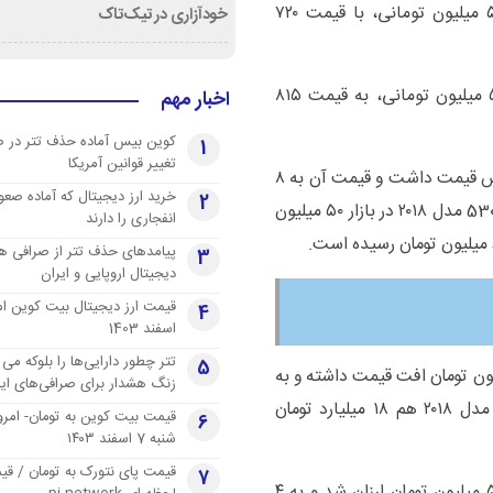
دنده ای اسپرت لاکچری مدل ۱۴۰۲ در بازار با کاهش ۵ میلیون تومانی، با قیمت ۷۲۰
خودآزاری در تیک‌تاک
ام وی ام X22 PRO دنده‌ای مدل ۱۴۰۲ هم با کاهش ۵ میلیون تومانی، به قیمت ۸۱۵
اخبار مهم
کوین بیس آماده حذف تتر در 
1
تغییر قوانین آمریکا
اما ب ام و X1۲۵ مدل ۲۰۱۷ در بازار ۵۰ میلیون تومان کاهش قیمت داشت و قیمت آن به ۸
خرید ارز دیجیتال که آماده صعو
2
میلیارد و ۵۰ میلیون تومان رسید. ب ام و سری 5 سدان 530i مدل ۲۰۱۸ در بازار ۵۰ میلیون
انفجاری را دارند
پیامدهای حذف تتر از صرافی ها
3
دیجیتال اروپایی و ایران
4
اسفند 1403
تتر چطور دارایی‌ها را بلوکه می 
5
، بنز کلاس E E200 مدل 2018 در بازار ۵۰ میلیون تومان افت قیمت داشته و به
زنگ هشدار برای صرافی‌های ایر
قیمت ۱۳ میلیارد تومان فروخته می‌شود. پورشه ماکان مدل ۲۰۱۸ هم ۱۸ میلیارد تومان
قیمت بیت کوین به تومان- امرو
6
شنبه 7 اسفند ۱۴۰۳
قیمت پای نتورک به تومان / ق
7
بنا به این گزارش، قیمت تویوتا C-HR در بازار خودرو ۵۰ میلیون تومان ارزان شد و به ۴