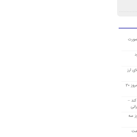
صورت
د
ی ارز
قیمت ارز دیجیتال بیت کوین امروز 20
کند –
انی
ز سه
یمت