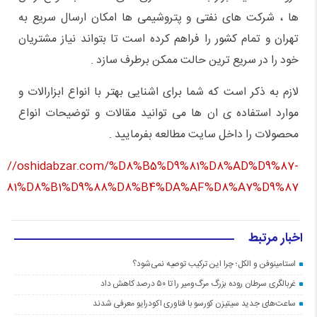
ها ، شرکت های نفتی و پتروشیمی ها امکان ارسال سریع به
تهران و تمام کشور را فراهم کرده است تا بتواند نیاز مشتریان
خود را در سریع ترین حالت ممکن برطرف سازد .
لازم به ذکر است که شما برای اشنایی بهتر با انواع ابزارالات و
موارد استفاده ی ان ها می توانید مقالات و توضیحات انواع
محصولات را داخل سایت مطالعه بفرمایید .
ps://oshidabzar.com/%D8%B5%D9%81%D8%AD%D9%87-
%81%D8%B1%D9%88%D8%B4%DA%AF%D8%A7%D9%87/
اخبار مرتبط
استامینوفن و الکل؛ چرا این ترکیب توصیه نمی‌شود؟
غربالگری سرطان روده بزرگ مرگ‌ومیر را تا ۵۰ درصد کاهش داد
ساعت‌های جدید سیتیزن کورسو با فناوری اکودرایو معرفی شدند