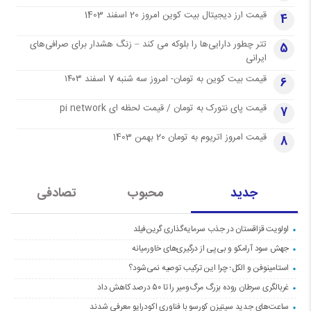
قیمت ارز دیجیتال بیت کوین امروز 20 اسفند 1403
4
تتر چطور دارایی‌ها را بلوکه می کند – زنگ هشدار برای صرافی‌های
5
ایرانی
قیمت بیت کوین به تومان- امروز سه شنبه 7 اسفند ۱۴۰۳
6
قیمت پای نتورک به تومان / قیمت لحظه ای pi network
7
قیمت امروز اتریوم به تومان 20 بهمن 1403
8
جدید
محبوب
تصادفی
اولویت قزاقستان در جذب سرمایه‌گذاری گرین‌فیلد
جهش سود آرامکو و بی‌پی از درگیری‌های خاورمیانه
استامینوفن و الکل؛ چرا این ترکیب توصیه نمی‌شود؟
غربالگری سرطان روده بزرگ مرگ‌ومیر را تا ۵۰ درصد کاهش داد
ساعت‌های جدید سیتیزن کورسو با فناوری اکودرایو معرفی شدند