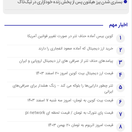
بستری شدن پرز هیلتون پس از پخش زنده خودآزاری در تیک‌تاک
اخبار مهم
کوین بیس آماده حذف تتر در صورت تغییر قوانین آمریکا
1
خرید ارز دیجیتال که آماده صعود انفجاری را دارند
2
پیامدهای حذف تتر از صرافی های ارز دیجیتال اروپایی و ایران
3
قیمت ارز دیجیتال بیت کوین امروز 20 اسفند 1403
4
تتر چطور دارایی‌ها را بلوکه می کند – زنگ هشدار برای صرافی‌های
5
ایرانی
قیمت بیت کوین به تومان- امروز سه شنبه 7 اسفند ۱۴۰۳
6
قیمت پای نتورک به تومان / قیمت لحظه ای pi network
7
قیمت امروز اتریوم به تومان 20 بهمن 1403
8