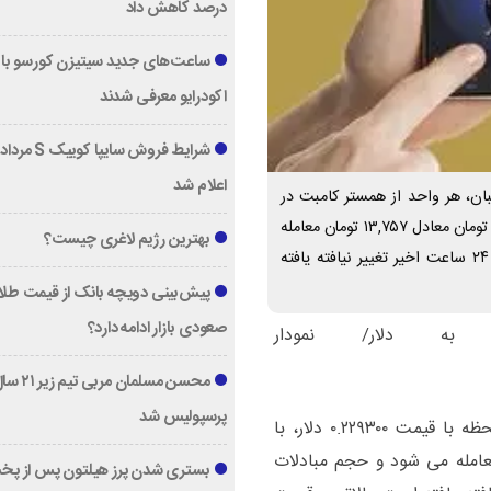
درصد کاهش داد
ساعت‌های جدید سیتیزن کورسو با 
اکودرایو معرفی شدند
اعلام شد
ان، هر واحد از همستر کامبت در
این لحظه با قیمت ۰.۲۲۹۳۰۰ دلار، با احتساب نرخ تتر ۵۹,۹۹۹ تومان معادل ۱۳,۷۵۷ تومان معامله
بهترین رژیم لاغری چیست؟
می شود و حجم مبادلات روزانه آن ۰ دلار است. قیمت در ۲۴ ساعت اخیر تغییر نیافته یافته
پیش‌بینی دویچه‌ بانک از قیمت طلا ؛
صعودی بازار ادامه دارد؟
ه دلار/ نمودار
محسن مسلمان مربی تیم زی
پرسپولیس شد
به گزارش منیبان، هر واحد از همستر کامبت در این لحظه با قیمت ۰.۲۲۹۳۰۰ دلار، با
۵۹,۹ تومان معادل ۱۳,۷۵۷ تومان معامله می شود و حجم مبادلات
بستری شدن پرز هیلتون پس از پخ