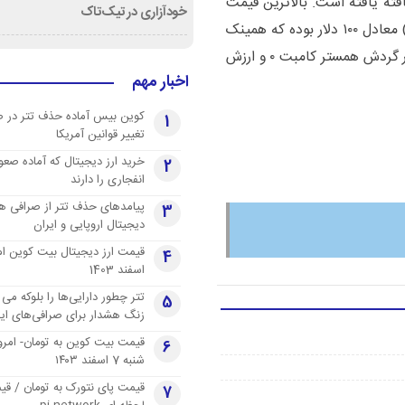
ساعت اخیر تغییر نیافته یافته است. بالاترین قیمت
خودآزاری در تیک‌تاک
همستر کامبت در تاریخ ۲۵ خرداد ۱۴۰۳(14 June 2024) معادل ۱۰۰ دلار بوده که همینک
%۹۹.۷۷ پایین‌تر از آن زمان قرار دارد. تعداد واحدهای در گردش همستر کامبت ۰ و ارزش
اخبار مهم
کوین بیس آماده حذف تتر در 
1
تغییر قوانین آمریکا
خرید ارز دیجیتال که آماده صعو
2
انفجاری را دارند
پیامدهای حذف تتر از صرافی ها
3
دیجیتال اروپایی و ایران
4
اسفند 1403
تتر چطور دارایی‌ها را بلوکه می 
5
زنگ هشدار برای صرافی‌های ایر
قیمت بیت کوین به تومان- امرو
6
شنبه 7 اسفند ۱۴۰۳
قیمت پای نتورک به تومان / ق
7