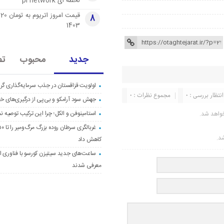
لحظه ای pi network
قی
8
1403
جدید
محبوب
تص
اولویت قزاقستان در جذب سرمایه‌گذاری گری
انتظار بررسی : 0
مجموع نظرات : 0
جهش سود آرامکو و بی‌پی از درگیری‌های خاو
استامینوفن و الکل؛ چرا این ترکیب توصیه ن
واهد شد.
شد.
کاهش داد
ساعت‌های جدید سیتیزن کورسو با فناوری اک
معرفی شدند