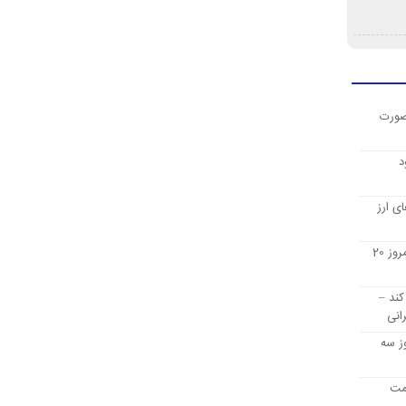
صورت
د
ی ارز
قیمت ارز دیجیتال بیت کوین امروز 20
کند –
انی
ز سه
یمت