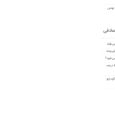
مت امروز اتریوم به تومان 20 بهمن
ادفی
ن‌فیلد
رمیانه
می‌شود؟
غربالگری سرطان روده بزرگ مرگ‌ومیر را تا ۵۰ درصد
ودرایو