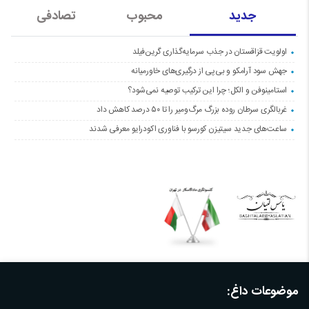
جدید
محبوب
تصادفی
اولویت قزاقستان در جذب سرمایه‌گذاری گرین‌فیلد
جهش سود آرامکو و بی‌پی از درگیری‌های خاورمیانه
استامینوفن و الکل؛ چرا این ترکیب توصیه نمی‌شود؟
غربالگری سرطان روده بزرگ مرگ‌ومیر را تا ۵۰ درصد کاهش داد
ساعت‌های جدید سیتیزن کورسو با فناوری اکودرایو معرفی شدند
موضوعات داغ: