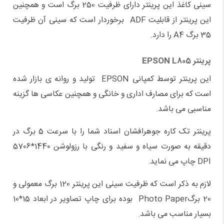
سینی کاغذ این پرینتر دارای ظرفیت 250 برگ است و همچنین
این پرینتر از قابلیت ADF برخوردار است که سینی آن ظرفیت
35 برگ A4 را دارد.
پرینتر
EPSON L805
این پرینتر توسط کمپانی EPSON تولید و روانه ی بازار شده
است که برای مصارف اداری و خانگی و همچنین عکاسی ها گزینه
مناسبی می باشد.
پرینتر تک کاره جوهرافشان اسناد شما را با سرعت 5 برگ در
دقیقه به صورت سیاه و سفید و رنگی با رزولوشن 1440*5706
DPI چاپ می نماید.
لازم به ذکر است که ظرفیت سینی این پرینتر 120 برگ معمولی و
20 برگPhoto Paper بوده برای چاپ تصاویر در ابعاد 15*10
بسیار مناسب می باشد.