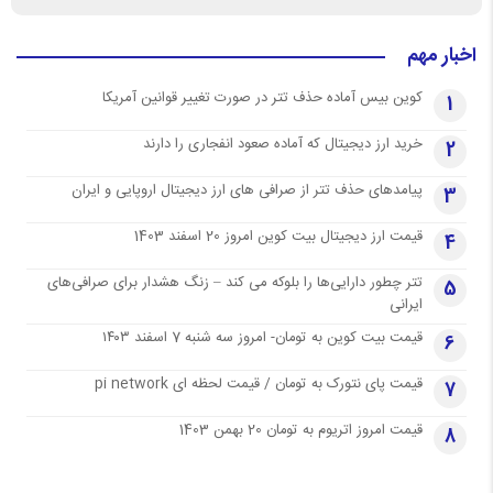
اخبار مهم
کوین بیس آماده حذف تتر در صورت تغییر قوانین آمریکا
1
خرید ارز دیجیتال که آماده صعود انفجاری را دارند
2
پیامدهای حذف تتر از صرافی های ارز دیجیتال اروپایی و ایران
3
قیمت ارز دیجیتال بیت کوین امروز 20 اسفند 1403
4
تتر چطور دارایی‌ها را بلوکه می کند – زنگ هشدار برای صرافی‌های
5
ایرانی
قیمت بیت کوین به تومان- امروز سه شنبه 7 اسفند ۱۴۰۳
6
قیمت پای نتورک به تومان / قیمت لحظه ای pi network
7
قیمت امروز اتریوم به تومان 20 بهمن 1403
8