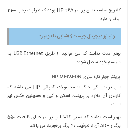
کاتریج مناسب این پرینتر HP 26A بوده که ظرفیت چاپ 3100
برگ را دارد.
وام ارز دیجیتال چیست؟ آشنایی با بلومبارد
بهتر است بدانید که می توانید از طریق USB,Ethernet به
سیستم خود متصل شوید.
پرینتر چهار کاره لیزری
HP M428FDN
این پرینتر یکی دیگر از محصولات کمپانی HP می باشد که
کاربری آن علاوه بر پرینت، اسکن و کپی و همچنین فکس نیز
است.
بهتر است بدانید که سینی کاغذ این پرینتر دارای ظرفیت 550
برگ و ADF آن از ظرفیت 50 برگ برخوردار می باشد.