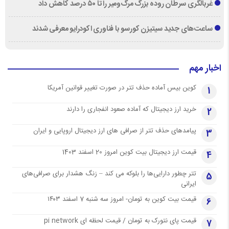
غربالگری سرطان روده بزرگ مرگ‌ومیر را تا ۵۰ درصد کاهش داد
ساعت‌های جدید سیتیزن کورسو با فناوری اکودرایو معرفی شدند
اخبار مهم
کوین بیس آماده حذف تتر در صورت تغییر قوانین آمریکا
1
خرید ارز دیجیتال که آماده صعود انفجاری را دارند
2
پیامدهای حذف تتر از صرافی های ارز دیجیتال اروپایی و ایران
3
قیمت ارز دیجیتال بیت کوین امروز 20 اسفند 1403
4
تتر چطور دارایی‌ها را بلوکه می کند – زنگ هشدار برای صرافی‌های
5
ایرانی
قیمت بیت کوین به تومان- امروز سه شنبه 7 اسفند ۱۴۰۳
6
قیمت پای نتورک به تومان / قیمت لحظه ای pi network
7