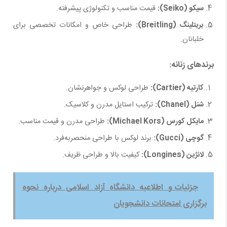
سیکو
(Seiko):
قیمت مناسب و تکنولوژی پیشرفته.
بریتلینگ
(Breitling):
طراحی خاص و امکانات تخصصی برای
خلبانان.
برندهای زنانه
:
کارتیه
(Cartier):
طراحی لوکس و جواهرنشان.
شنل
(Chanel):
ترکیب استایل مدرن و کلاسیک.
مایکل کورس
(Michael Kors):
طراحی مدرن و قیمت مناسب.
گوچی
(Gucci):
برند لوکس با طراحی منحصربه‌فرد.
لانژین
(Longines):
کیفیت بالا و طراحی ظریف.
جزئیات و اطلاعیه دانشگاه آزاد اسلامی درباره نحوه
برگزاری امتحانات دانشجویان